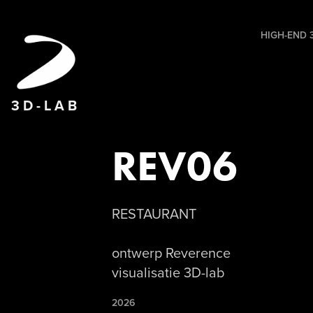
HIGH-END 3
3 D - L A B
REV06
RESTAURANT
ontwerp Reverence
visualisatie 3D-lab
2026