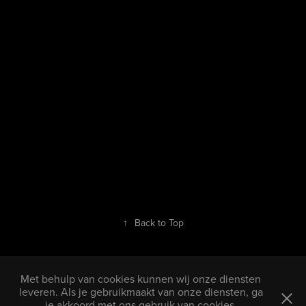
↑
Back to Top
Met behulp van cookies kunnen wij onze diensten
leveren. Als je gebruikmaakt van onze diensten, ga
je akkoord met ons gebruik van cookies.
Copyright © 2002 3D-lab BV. Alle rechten voorbehouden. Lees meer