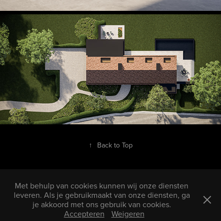
↑
Back to Top
Met behulp van cookies kunnen wij onze diensten
leveren. Als je gebruikmaakt van onze diensten, ga
je akkoord met ons gebruik van cookies.
Copyright © 2002 3D-lab BV. Alle rechten voorbehouden. Lees meer
Accepteren
Weigeren
over ons
Privacy Policy
en ons
Cookie Policy