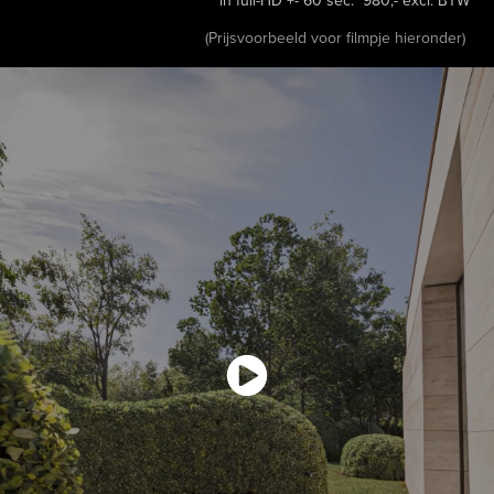
in full-HD +- 60 sec: 980,- excl. BTW
(Prijsvoorbeeld voor filmpje hieronder)