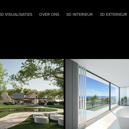
D VISUALISATIES
OVER ONS
3D INTERIEUR
3D EXTERIEUR
ext
CM18
EXTERIEUR
INTERIEUR BADKAMER
HOWROOM+RESTAURANT+AP
ontwerp Cosy Me Interiors
visualisatie 3D-lab
2020