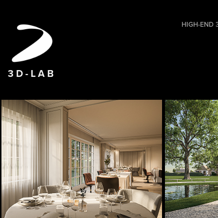
HIGH-END 3
3 D - L A B
VVE01
OD76 
RESTAURANT
INTERIEUR/
ontwerp Veerle Van Eycken (V-interieur)
KANTOOR+S
P
2022
2023