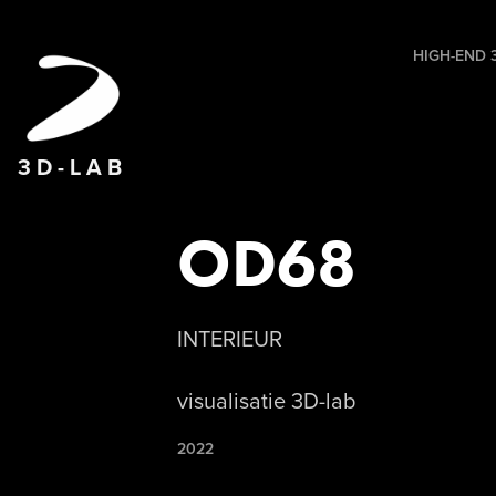
HIGH-END 3
3 D - L A B
OD68
INTERIEUR
visualisatie 3D-lab
2022