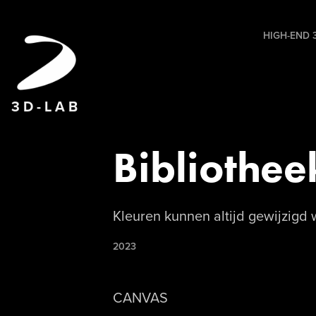
HIGH-END 3
3 D - L A B
Bibliothee
Kleuren kunnen altijd gewijzigd 
2023
CANVAS