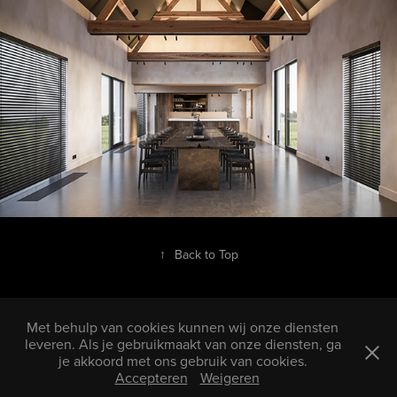
↑
Back to Top
Met behulp van cookies kunnen wij onze diensten
leveren. Als je gebruikmaakt van onze diensten, ga
je akkoord met ons gebruik van cookies.
Copyright © 2002 3D-lab BV. Alle rechten voorbehouden. Lees meer
Accepteren
Weigeren
over ons
Privacy Policy
en ons
Cookie Policy