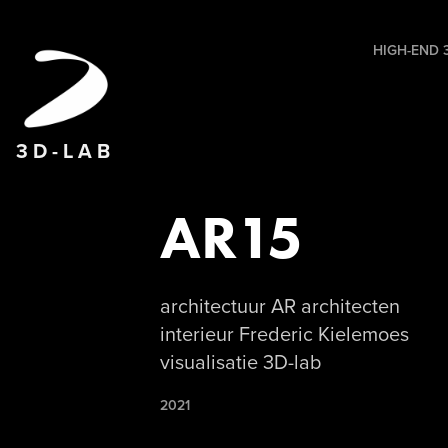
HIGH-END 3
3 D - L A B
AR15
architectuur AR architecten
interieur Frederic Kielemoes
visualisatie 3D-lab
2021