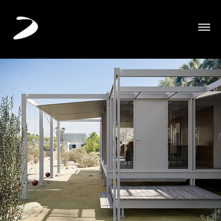
a067
2024